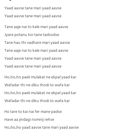
Yaad aavse tane mari yaad aavse
Yaad aavse tane mari yaad aavse
Tane aaje nai to kale mari yaad aavse
Jyare potanu koi tane tadsodse
Tane hau thi vadhare mari yaad aavse
Tane aaje nai to kale mari yaad aavse
Yaad aavse tane mari yaad aavse
Yaad aavse tane mari yaad aavse
Ho..ho..ho paeli mulakat ne ekpal yaad kar
Wafadar thi ne diku thodi to wafa kar
Ho..ho..ho paeli mulakat ne ekpal yaad kar
Wafadar thi ne diku thodi to wafa kar
Ho tare to kai nai fer mane padse
Have aa jindagi nomnij rehse
Ho..ho..ho yaad aavse tane mari yaad aavse