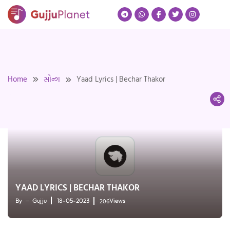
Skip
to
content
Home
Yaad Lyrics | Bechar Thakor
સોન્ગ
YAAD LYRICS | BECHAR THAKOR
206
By
Gujju
18-05-2023
Views