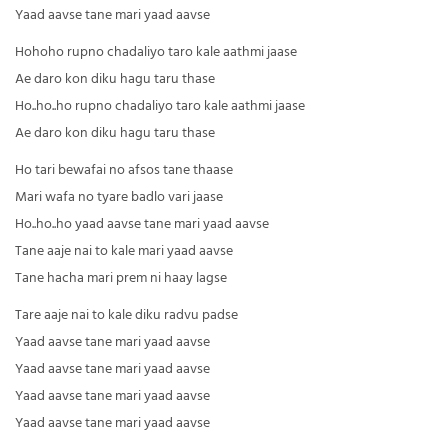
Yaad aavse tane mari yaad aavse
Hohoho rupno chadaliyo taro kale aathmi jaase
Ae daro kon diku hagu taru thase
Ho..ho..ho rupno chadaliyo taro kale aathmi jaase
Ae daro kon diku hagu taru thase
Ho tari bewafai no afsos tane thaase
Mari wafa no tyare badlo vari jaase
Ho..ho..ho yaad aavse tane mari yaad aavse
Tane aaje nai to kale mari yaad aavse
Tane hacha mari prem ni haay lagse
Tare aaje nai to kale diku radvu padse
Yaad aavse tane mari yaad aavse
Yaad aavse tane mari yaad aavse
Yaad aavse tane mari yaad aavse
Yaad aavse tane mari yaad aavse