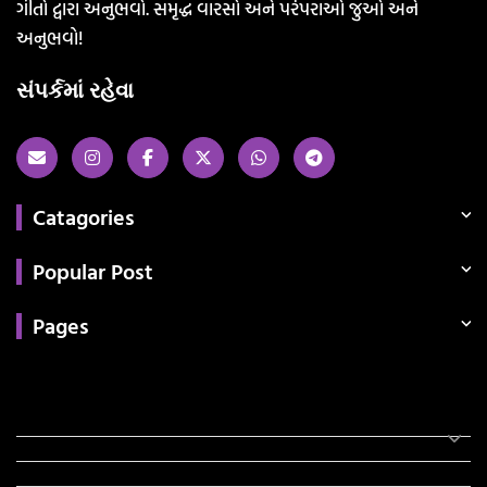
ગીતો દ્વારા અનુભવો. સમૃદ્ધ વારસો અને પરંપરાઓ જુઓ અને
અનુભવો!
સંપર્કમાં રહેવા
Catagories
Popular Post
Pages
Categories
સરકારી માહિતી
રંગોળી
ધર્મ દર્શન