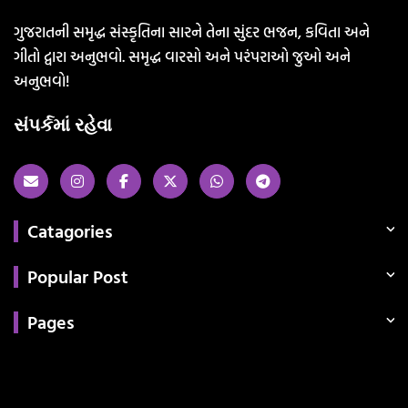
ગુજરાતની સમૃદ્ધ સંસ્કૃતિના સારને તેના સુંદર ભજન, કવિતા અને
ગીતો દ્વારા અનુભવો. સમૃદ્ધ વારસો અને પરંપરાઓ જુઓ અને
અનુભવો!
સંપર્કમાં રહેવા
Catagories
Popular Post
Pages
Categories
સરકારી માહિતી