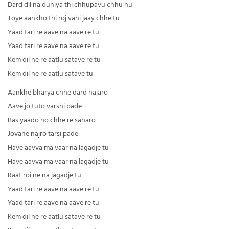
Dard dil na duniya thi chhupavu chhu hu
Toye aankho thi roj vahi jaay chhe tu
Yaad tari re aave na aave re tu
Yaad tari re aave na aave re tu
Kem dil ne re aatlu satave re tu
Kem dil ne re aatlu satave tu
Aankhe bharya chhe dard hajaro
Aave jo tuto varshi pade
Bas yaado no chhe re saharo
Jovane najro tarsi pade
Have aavva ma vaar na lagadje tu
Have aavva ma vaar na lagadje tu
Raat roi ne na jagadje tu
Yaad tari re aave na aave re tu
Yaad tari re aave na aave re tu
Kem dil ne re aatlu satave re tu