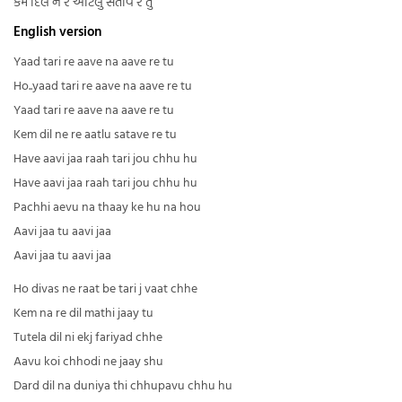
કેમ દિલ ને રે આટલું સતાવે રે તું
English version
Yaad tari re aave na aave re tu
Ho..yaad tari re aave na aave re tu
Yaad tari re aave na aave re tu
Kem dil ne re aatlu satave re tu
Have aavi jaa raah tari jou chhu hu
Have aavi jaa raah tari jou chhu hu
Pachhi aevu na thaay ke hu na hou
Aavi jaa tu aavi jaa
Aavi jaa tu aavi jaa
Ho divas ne raat be tari j vaat chhe
Kem na re dil mathi jaay tu
Tutela dil ni ekj fariyad chhe
Aavu koi chhodi ne jaay shu
Dard dil na duniya thi chhupavu chhu hu