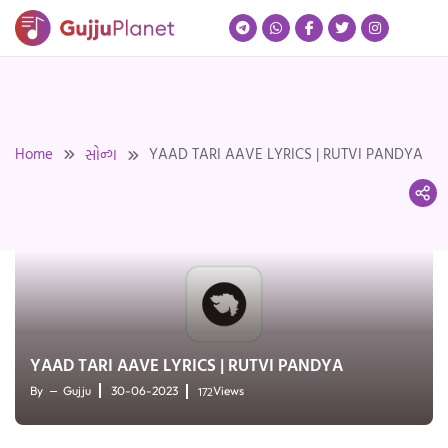
Skip
to
content
Home
YAAD TARI AAVE LYRICS | RUTVI PANDYA
સોન્ગ
YAAD TARI AAVE LYRICS | RUTVI PANDYA
172
By
Gujju
30-06-2023
Views