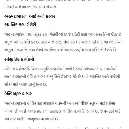
મીઠાઇ અને નાસ્તા ઉપલબ્ધ હોય છે.
અહમદાબાદની આર્ટ અને કલ્ચર
સ્થાનિક કલા ગેલેરી
અહમદાબાદમાં ઘણી સુંદર કલા ગેલેરીઓ છે જે શહેરી કલા અને સંસ્કૃતિના ઉત્કૃષ્ટ
નમૂનાઓ પ્રદર્શિત કરે છે. કલા અને સંસ્કૃતિમાં રસ ધરાવતા લોકો માટે આ ગેલેરીઓ
અદ્ભુત ગંતવ્ય છે, જ્યાં તેઓ સ્થાનિક અને આંતરરાષ્ટ્રીય કલા દ્રષ્ટિ જોઈ શકે છે.
સાંસ્કૃતિક કાર્યક્રમો
શહેરમાં વર્ષભર વિવિધ સાંસ્કૃતિક કાર્યક્રમો અને ઉત્સવો યોજાય છે. આ કાર્યક્રમો
અહમદાબાદની વૈવિધ્યસભર સંસ્કૃતિને ઉજાગર કરે છે અને સ્થાનિક અને પરદેશી
લોકો માટે આકર્ષણનું કેન્દ્ર છે.
હેન્ડિક્રાફ્ટ બજાર
અહમદાબાદના હેન્ડિક્રાફ્ટ બજારોએ તેમની અનોખી ચીજવસ્તુઓ માટે પ્રશંસા
મેળવી છે. અહીં અનેક પ્રકારના હસ્તકલાના ઉત્પાદનો ઉપલબ્ધ છે, જે પર્યટકો માટે
યાદગાર ખરીદી અનુભવ પ્રદાન કરે છે.