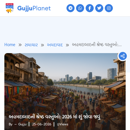
Skip
to
content
Home
અહમદાબાદની શ્રેષ્ઠ વસ્તુઓ:
સમાચાર
અમદાવાદ
2026 માં શું જોવા જવું
અહમદાબાદની શ્રેષ્ઠ વસ્તુઓ: 2026 માં શું જોવા જવું
0
By
Gujju
25-06-2026
Views