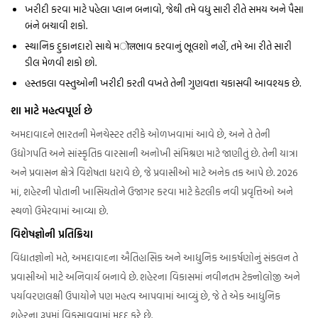
ખરીદી કરવા માટે પહેલા પ્લાન બનાવો, જેથી તમે વધુ સારી રીતે સમય અને પૈસા
બંને બચાવી શકો.
સ્થાનિક દુકાનદારો સાથે મोलભાવ કરવાનું ભૂલશો નહીં, તમે આ રીતે સારી
ડીલ મેળવી શકો છો.
હસ્તકલા વસ્તુઓની ખરીદી કરતી વખતે તેની ગુણવત્તા ચકાસવી આવશ્યક છે.
શા માટે મહત્વપૂર્ણ છે
અમદાવાદને ભારતની મેનચેસ્ટર તરીકે ઓળખવામાં આવે છે, અને તે તેની
ઉદ્યોગપતિ અને સાંસ્કૃતિક વારસાની અનોખી સંમિશ્રણ માટે જાણીતું છે. તેની યાત્રા
અને પ્રવાસન ક્ષેત્રે વિશેષતા ધરાવે છે, જે પ્રવાસીઓ માટે અનેક તક આપે છે. 2026
માં, શહેરની પોતાની ખાસિયતોને ઉજાગર કરવા માટે કેટલીક નવી પ્રવૃત્તિઓ અને
સ્થળો ઉમેરવામાં આવ્યા છે.
વિશેષજ્ઞોની પ્રતિક્રિયા
વિદ્યાતજ્ઞોનો મતે, અમદાવાદના ઐતિહાસિક અને આધુનિક આકર્ષણોનું સંકલન તે
પ્રવાસીઓ માટે અનિવાર્ય બનાવે છે. શહેરના વિકાસમાં નવીનતમ ટેક્નોલોજી અને
પર્યાવરણલક્ષી ઉપાયોને પણ મહત્વ આપવામાં આવ્યું છે, જે તે એક આધુનિક
શહેરના રૂપમાં વિકસાવવામાં મદદ કરે છે.