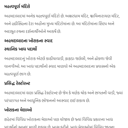
મહત્ત્વપૂર્ણ મંદિરો
અહમદાબાદમાં અનેક મહત્ત્વપૂર્ણ મંદિરો છે. અક્ષરધામ મંદિર, શ્વામિનારાયણ મંદિર,
અને હઠીસિંહના દેરા અહીંના મુખ્ય મંદિરોમાંના છે. આ મંદિરોમાંના શિલ્પ અને
અદભૂત રચના દર્શનાર્થીઓને આકર્ષે છે.
અહમદાબાદના ખોરાકના સ્વાદ
સ્થાનિક ખાદ્ય પદાર્થો
અહમદાબાદનું ખોરાક એટલે કાઠીયાવાડી, ફાફડા-જલેબી, અને ઢોકળા જેવી
વાનગીઓ. આ ખાદ્ય પદાર્થોનો સ્વાદ માણવો એ અહમદાબાદના પ્રવાસનો એક
મહત્વપૂર્ણ ભાગ છે.
પ્રસિદ્ધ રેસ્ટોરન્ટ
અહમદાબાદમાં ઘણા પ્રસિદ્ધ રેસ્ટોરન્ટ છે જેમ કે મણેક ચોક અને ભગતની વાડી, જ્યાં
પરંપરાગત અને આધુનિક ભોજનનો આસ્વાદ લઈ શકાય છે.
ખોરાકના મેલાઓ
શહેરમાં વિવિધ ખોરાકના મેલાઓ પણ યોજાય છે જ્યાં વિવિધ પ્રકારના ખાદ્ય
પદાર્થોનો આનંદ માણી શકાય છે. ખાસ કરીને, ખાદ્ય મેલાઓમાં વિવિધ જાતના