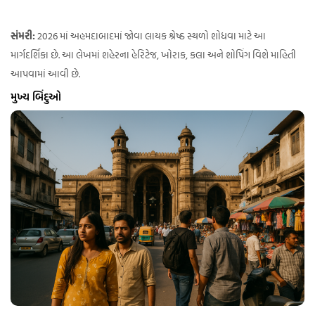
સંમરી:
2026 માં અહમદાબાદમાં જોવા લાયક શ્રેષ્ઠ સ્થળો શોધવા માટે આ
માર્ગદર્શિકા છે. આ લેખમાં શહેરના હેરિટેજ, ખોરાક, કલા અને શોપિંગ વિશે માહિતી
આપવામાં આવી છે.
મુખ્ય બિંદુઓ