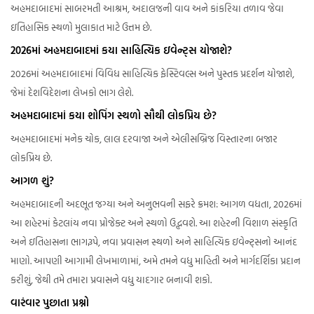
અહમદાબાદમાં સાબરમતી આશ્રમ, અદાલજની વાવ અને કાંકરિયા તળાવ જેવા
ઇતિહાસિક સ્થળો મુલાકાત માટે ઉત્તમ છે.
2026માં અહમદાબાદમાં કયા સાહિત્યિક ઇવેન્ટ્સ યોજાશે?
2026માં અહમદાબાદમાં વિવિધ સાહિત્યિક ફેસ્ટિવલ્સ અને પુસ્તક પ્રદર્શન યોજાશે,
જેમાં દેશવિદેશના લેખકો ભાગ લેશે.
અહમદાબાદમાં કયા શોપિંગ સ્થળો સૌથી લોકપ્રિય છે?
અહમદાબાદમાં મનેક ચોક, લાલ દરવાજા અને એલીસબ્રિજ વિસ્તારના બજાર
લોકપ્રિય છે.
આગળ શું?
અહમદાબાદની અદભૂત જગ્યા અને અનુભવની સફરે ક્રમશ: આગળ વધતા, 2026માં
આ શહેરમાં કેટલાંય નવા પ્રોજેક્ટ અને સ્થળો ઉદ્ભવશે. આ શહેરની વિશાળ સંસ્કૃતિ
અને ઇતિહાસના ભાગરૂપે, નવા પ્રવાસન સ્થળો અને સાહિત્યિક ઇવેન્ટ્સનો આનંદ
માણો. આપણી આગામી લેખમાળામાં, અમે તમને વધુ માહિતી અને માર્ગદર્શિકા પ્રદાન
કરીશું, જેથી તમે તમારા પ્રવાસને વધુ યાદગાર બનાવી શકો.
વારંવાર પુછાતા પ્રશ્નો