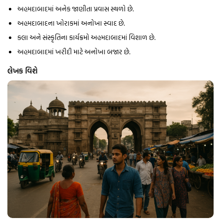
અહમદાબાદમાં અનેક જાણીતા પ્રવાસ સ્થળો છે.
અહમદાબાદના ખોરાકમાં અનોખા સ્વાદ છે.
કલા અને સંસ્કૃતિના કાર્યક્રમો અહમદાબાદમાં વિશાળ છે.
અહમદાબાદમાં ખરીદી માટે અનોખા બજાર છે.
લેખક વિશે