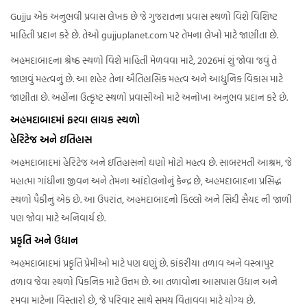
Gujju એક અનુભવી પ્રવાસ લેખક છે જે ગુજરાતના પ્રવાસ સ્થળો વિશે વિશિષ્ટ
માહિતી પ્રદાન કરે છે. તેઓ gujjuplanet.com પર તેમના લેખો માટે જાણીતા છે.
અહમદાબાદના શ્રેષ્ઠ સ્થળો વિશે માહિતી મેળવવા માટે, 2026માં શું જોવા જવું તે
જાણવું મહત્વનું છે. આ શહેર તેના ઐતિહાસિક મહત્વ અને આધુનિક વિકાસ માટે
જાણીતા છે. અહીંના ઉત્કૃષ્ટ સ્થળો પ્રવાસીઓ માટે અનોખા અનુભવ પ્રદાન કરે છે.
અહમદાબાદમાં ફરવા લાયક સ્થળો
હેરિટેજ અને ઇતિહાસ
અહમદાબાદમાં હેરિટેજ અને ઇતિહાસનો ઘણો મોટો મહત્વ છે. સાબરમતી આશ્રમ, જે
મહાત્મા ગાંધીના જીવન અને તેમના આંદોલનોનું કેન્દ્ર છે, અહમદાબાદના પ્રસિદ્ધ
સ્થળો પૈકીનું એક છે. આ ઉપરાંત, અહમદાબાદનો કિલ્લો અને સિદ્દી સૈયદ ની જાળી
પણ જોવા માટે અનિવાર્ય છે.
પ્રકૃતિ અને ઉદ્યાન
અહમદાબાદમાં પ્રકૃતિ પ્રેમીઓ માટે પણ ઘણું છે. કાંકરીયા તળાવ અને વસ્ત્રાપુર
તળાવ જેવા સ્થળો પિકનિક માટે ઉત્તમ છે. આ તળાવોના આસપાસ ઉદ્યાન અને
રમવા માટેના વિસ્તારો છે, જે પરિવાર સાથે સમય વિતાવવા માટે યોગ્ય છે.