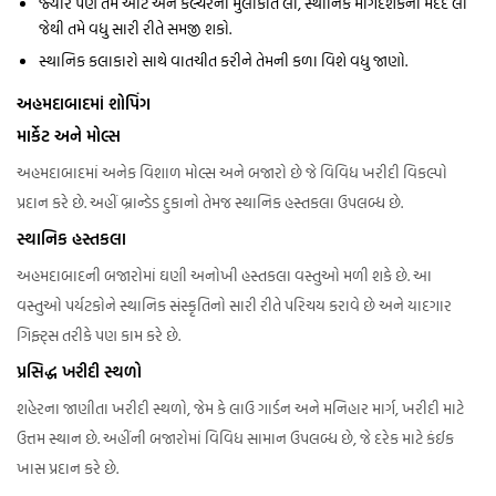
જ્યારે પણ તમે આર્ટ અને કલ્ચરની મુલાકાત લો, સ્થાનિક માર્ગદર્શકની મદદ લો
જેથી તમે વધુ સારી રીતે સમજી શકો.
સ્થાનિક કલાકારો સાથે વાતચીત કરીને તેમની કળા વિશે વધુ જાણો.
અહમદાબાદમાં શોપિંગ
માર્કેટ અને મોલ્સ
અહમદાબાદમાં અનેક વિશાળ મોલ્સ અને બજારો છે જે વિવિધ ખરીદી વિકલ્પો
પ્રદાન કરે છે. અહીં બ્રાન્ડેડ દુકાનો તેમજ સ્થાનિક હસ્તકલા ઉપલબ્ધ છે.
સ્થાનિક હસ્તકલા
અહમદાબાદની બજારોમાં ઘણી અનોખી હસ્તકલા વસ્તુઓ મળી શકે છે. આ
વસ્તુઓ પર્યટકોને સ્થાનિક સંસ્કૃતિનો સારી રીતે પરિચય કરાવે છે અને યાદગાર
ગિફ્ટ્સ તરીકે પણ કામ કરે છે.
પ્રસિદ્ધ ખરીદી સ્થળો
શહેરના જાણીતા ખરીદી સ્થળો, જેમ કે લાઉ ગાર્ડન અને મનિહાર માર્ગ, ખરીદી માટે
ઉત્તમ સ્થાન છે. અહીંની બજારોમાં વિવિધ સામાન ઉપલબ્ધ છે, જે દરેક માટે કંઈક
ખાસ પ્રદાન કરે છે.