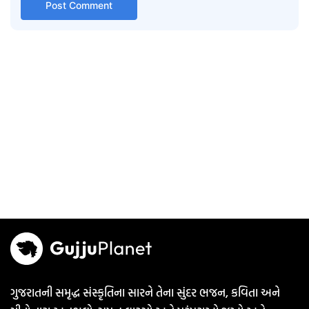
ગુજરાતની સમૃદ્ધ સંસ્કૃતિના સારને તેના સુંદર ભજન, કવિતા અને