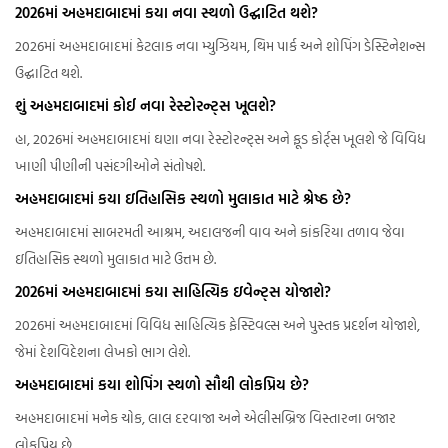
2026માં અહમદાબાદમાં કયા નવા સ્થળો ઉદ્ઘાટિત થશે?
2026માં અહમદાબાદમાં કેટલાક નવા મ્યુઝિયમ, થિમ પાર્ક અને શોપિંગ ડેસ્ટિનેશન્સ
ઉદ્ઘાટિત થશે.
શું અહમદાબાદમાં કોઈ નવા રેસ્ટોરન્ટ્સ ખૂલશે?
હા, 2026માં અહમદાબાદમાં ઘણા નવા રેસ્ટોરન્ટ્સ અને ફૂડ કોર્ટ્સ ખૂલશે જે વિવિધ
ખાણી પીણીની પસંદગીઓને સંતોષશે.
અહમદાબાદમાં કયા ઇતિહાસિક સ્થળો મુલાકાત માટે શ્રેષ્ઠ છે?
અહમદાબાદમાં સાબરમતી આશ્રમ, અદાલજની વાવ અને કાંકરિયા તળાવ જેવા
ઇતિહાસિક સ્થળો મુલાકાત માટે ઉત્તમ છે.
2026માં અહમદાબાદમાં કયા સાહિત્યિક ઇવેન્ટ્સ યોજાશે?
2026માં અહમદાબાદમાં વિવિધ સાહિત્યિક ફેસ્ટિવલ્સ અને પુસ્તક પ્રદર્શન યોજાશે,
જેમાં દેશવિદેશના લેખકો ભાગ લેશે.
અહમદાબાદમાં કયા શોપિંગ સ્થળો સૌથી લોકપ્રિય છે?
અહમદાબાદમાં મનેક ચોક, લાલ દરવાજા અને એલીસબ્રિજ વિસ્તારના બજાર
લોકપ્રિય છે.