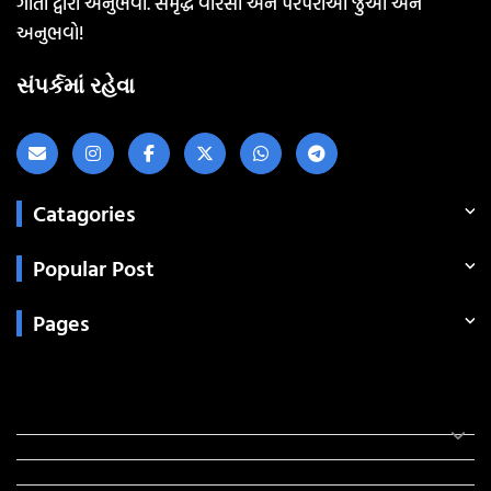
ગીતો દ્વારા અનુભવો. સમૃદ્ધ વારસો અને પરંપરાઓ જુઓ અને
અનુભવો!
સંપર્કમાં રહેવા
Catagories
Popular Post
Pages
Categories
સરકારી માહિતી
રંગોળી
ધર્મ દર્શન