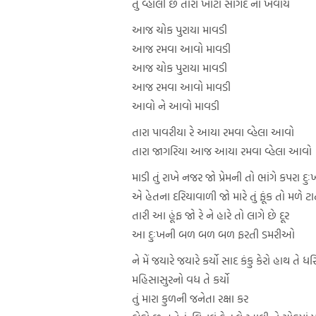
તું વ્હાલી છે તારા ખોટા સોગંદ ના ખવાય
આજ ચોક પુરાયા માવડી
આજ રમવા આવો માવડી
આજ ચોક પુરાયા માવડી
આજ રમવા આવો માવડી
આવો ને આવો માવડી
તારા પાવરીયા રે આયા રમવા વ્હેલા આવો
તારા જાગરિયા આજ આયા રમવા વ્હેલા આવો
માડી તું રાખે નજર જો પ્રેમની તો ભાંગે કપરા દુઃ
એ હેતના દરિયાવાળી જો મારે તું ફૂંક તો મળે ટ
તારી આ હૂંફ જો રે ને હારે તો લાગે છે દૂર
આ દુઃખની બળ બળ બળ ફરતી ડમરીઓ
ને મેં જયારે જયારે કર્યો સાદ કંકુ કેરો હાથ તે ધર
મહિસાસુરનો વધ તે કર્યો
તું મારા કુળની જનેતા રક્ષા કર