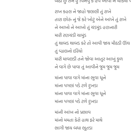
બેઠો છુ તને હું વિનવું કે હવે આવી ને ચોકમાં 
રાખ કહલ ને જાહો જલાલી તું રાખે
તારા છોરું નું જે કરે ખોટું એને આંખે તું રાખે
ને આખો ને આખો તું ચંડમુંડ હણનારી
મારી રણચંડી ચામુંડ
તું થાબડ થાબડ કરે તો આવી જાય મીઠડી ઊંઘ
તું વ્હાલનો દરિયો
મારી માવલડી તને જોવા આતુર આખું કુળ
ને વાગે છે પાવા તું આવીને જૂમ જૂમ જૂમ
માંના પાવા વાગે માંના ભુવા ધૂને
માંના પગલાં પડે ટળે દુખડા
માંના પાવા વાગે માંના ભુવા ધૂને
માંના પગલાં પડે ટળે દુખડા
માંની આંખ નો પ્રભાવ
માંનો મમતા કેરો હાથ ફરે માથે
ભાગી જાય બધા ભૂતડા