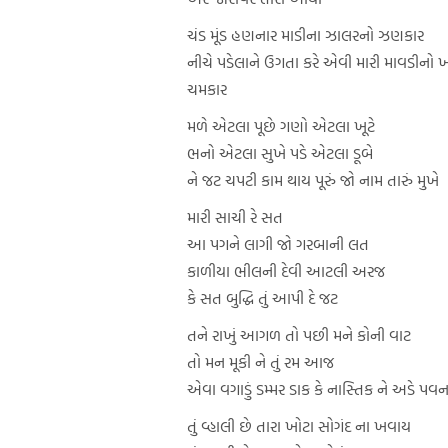
ચંડ મૂંડ હણનાર માડીના ઝાલરનો ઝણકાર
નીચે પડેલાને ઉગતા કરે એવી મારી માવડીનો 
ચમકાર
મળે એટલા પૂછે ગણો એટલા ખૂટે
ભનો એટલા સુખે પડે એટલા ડૂબે
ને જટ ચપટી કામ થાય પૂરું જો નામ તારું મુખે
મારી સાચી રે સત
આ પગને લાગી જો ગરબાની લત
કાળીયા ભીલની દેવી આટલી અરજ
કે સત બુદ્ધિ તું આપી દે જટ
તને રાખું આગળ તો પછી મને કોની વાટ
તો મન મૂકી ને તું રમ આજ
એવા વગાડું ડમ્મર ડાક કે નાસ્તિક ને અડે પવ
તું વ્હાલી છે તારા ખોટા સોગંદ ના ખવાય