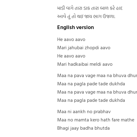
માડી વાગે તારા ડાક તારા બાળ કરે હાદ
આવે તું તો થઇ જાય ભાગ ઉજળા.
English version
He aavo aavo
Mari jahubai zhopdi aavo
He aavo aavo
Mari hadkaibai meldi aavo
Maa na pava vage maa na bhuva dhu
Maa na pagla pade tade dukhda
Maa na pava vage maa na bhuva dhu
Maa na pagla pade tade dukhda
Maa ni aankh no prabhav
Maa no mamta kero hath fare mathe
Bhagi jaay badha bhutda