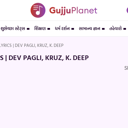
શુભેચ્છા સ્ટેટ્સ
શિક્ષણ
ધર્મ દર્શન
સામાન્ય જ્ઞાન
તહેવારો
ICS | DEV PAGLI, KRUZ, K. DEEP
| DEV PAGLI, KRUZ, K. DEEP
S