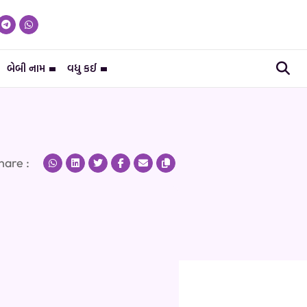
બેબી નામ
વધુ કઈ
hare :