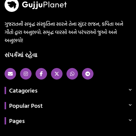
ગુજરાતની સમૃદ્ધ સંસ્કૃતિના સારને તેના સુંદર ભજન, કવિતા અને
ગીતો દ્વારા અનુભવો. સમૃદ્ધ વારસો અને પરંપરાઓ જુઓ અને
અનુભવો!
સંપર્કમાં રહેવા
Catagories
Popular Post
Pages
Categories