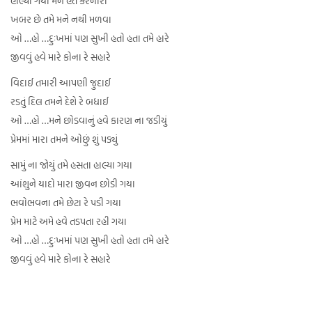
હાલ્યા ગયા મને હેત કરનારા
ખબર છે તમે મને નથી મળવા
ઓ …હો …દુઃખમાં પણ સુખી હતો હતા તમે હારે
જીવવું હવે મારે કોના રે સહારે
વિદાઈ તમારી આપણી જુદાઈ
રડતું દિલ તમને દેશે રે બધાઈ
ઓ …હો …મને છોડવાનું હવે કારણ ના જડીયું
પ્રેમમાં મારા તમને ઓછું શું પડ્યું
સામું ના જોયું તમે હસતા હાલ્યા ગયા
આંશુને યાદો મારા જીવન છોડી ગયા
ભવોભવના તમે છેટા રે પડી ગયા
પ્રેમ માટે અમે હવે તડપતા રહી ગયા
ઓ …હો …દુઃખમાં પણ સુખી હતો હતા તમે હારે
જીવવું હવે મારે કોના રે સહારે