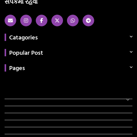
સંપર્કમાં રહેવા
Catagories
Popular Post
Pages
Categories
સરકારી માહિતી
રંગોળી
ધર્મ દર્શન
ટેકનોલોજી
હિસ્ટ્રી
મહાપુરુષો