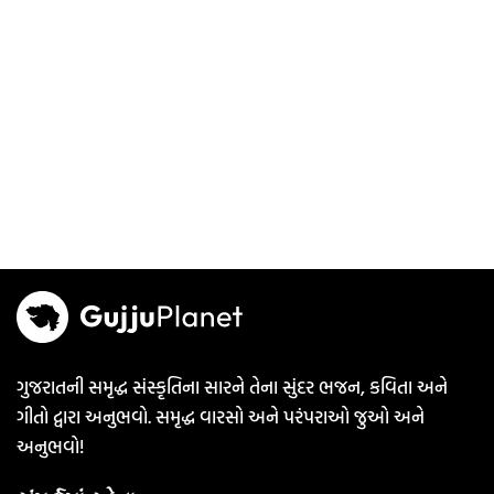
ગુજરાતની સમૃદ્ધ સંસ્કૃતિના સારને તેના સુંદર ભજન, કવિતા અને
ગીતો દ્વારા અનુભવો. સમૃદ્ધ વારસો અને પરંપરાઓ જુઓ અને
અનુભવો!