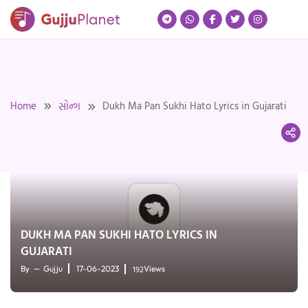
Skip
to
content
Home
Dukh Ma Pan Sukhi Hato Lyrics in Gujarati
સોન્ગ
DUKH MA PAN SUKHI HATO LYRICS IN
GUJARATI
192
By
Gujju
17-06-2023
Views