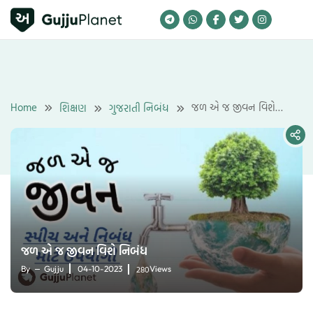
Skip
to
content
Home
જળ એ જ જીવન વિશે
શિક્ષણ
ગુજરાતી નિબંધ
નિબંધ
જળ એ જ જીવન વિશે નિબંધ
280
By
Gujju
04-10-2023
Views