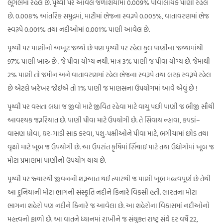
ભૂગર્ભમાં રહેલ છે. પૃથ્વી પર આવેલ જળાશયોમાં 0.009% પીવાલાયક પાણી રહેલ
છે. 0.008% આંતરિક સમુદ્રમાં, માટીમાં ભેજના સ્વરૂપે 0.005%, વાતાવરણમાં ભેજ
સ્વરૂપે 0.001% તથા નદીઓમાં 0.001% પાણી આવેલ છે.
પૃથ્વી પર પાણીનો અખૂટ જથ્થો છે પણ પૃથ્વી પર રહેલ કુલ પાણીના જથ્થામાંથી
97% પાણી ખારું છે . જે પીવા યોગ્ય નથી. માત્ર 3% પાણી જ પીવા યોગ્ય છે. જેમાંથી
2% પાણી તો જમીન અને વાતાવરણમાં રહેલ ભેજના સ્વરૂપે તથા બરફ સ્વરૂપે રહેલ
છે એટલે ખરેખર જોઈએ તો 1% પાણી જ માણસના ઉપયોગમાં આવે એવું છે !
પૃથ્વી પર વસતા બધા જ જીવો માટે જીવિત રહેવા માટે વાયુ પછી પાણી જ બીજી સૌથી
આવશ્યક જરૂરિયાત છે. પાણી પીવા માટે ઉપયોગી છે. તે સિવાય ન્હાવા, કપડાં–
વાસણ ધોવા, ઘર-ગાડી સાફ કરવા, પશુ-પક્ષીઓને પીવા માટે, બગીચામાં છોડ તથા
વૃક્ષો માટે ખૂબ જ ઉપયોગી છે. આ ઉપરાંત કૃષિમાં સિંચાઇ માટે તથા ઉદ્યોગોમાં ખૂબ જ
મોટા પ્રમાણમાં પાણીનો ઉપયોગ થાય છે.
પૃથ્વી પર જ્યારથી જીવનની શરૂઆત થઈ ત્યારથી જ પાણી ખૂબ મહત્ત્વપૂર્ણ છે તેથી
આ દુનિયાની મોટા ભાગની સંસ્કૃતિ નદીને કિનારે વિકસી હતી. ભારતના મોટા
ભાગના શહેરો પણ નદીને કિનારે જ આવેલા છે. આ શહેરોના વિકાસમાં નદીઓનો
મહત્ત્વનો ફાળો છે. આ વાતને ધ્યાનમાં રાખીને જ સંયુક્ત રાષ્ટ્ર સંઘે દર વર્ષે 22,