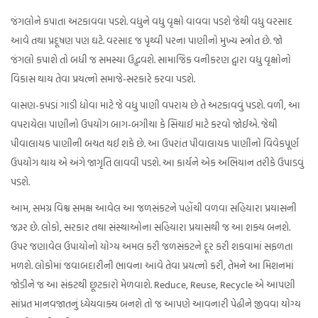
જંગલોને કપાતા અટકાવવા પડશે. વધુને વધુ વૃક્ષો વાવવા પડશે જેથી વધુ વરસાદ
આવે તથા પ્રદૂષણ પણ ઘટે. વરસાદ જ પૃથ્વી પરના પાણીનો મુખ્ય સ્ત્રોત છે. જો
જંગલો કપાશે તો બધી જ સમસ્યા ઉદ્ભવશે. સામાજિક વનીકરણ દ્વારા વધુ વૃક્ષોનો
વિકાસ થાય તેવા પ્રયત્નો સમાજે-સરકારે કરવા પડશે.
વાસણ-કપડાં ગાડી ધોવા માટે જે વધુ પાણી વપરાય છે તે અટકાવવું પડશે. વળી, આ
વપરાયેલા પાણીનો ઉપયોગ બાગ-બગીચા કે સિચાઈ માટે કરવો જોઈએ. જેથી
પીવાલાયક પાણીની બચત થઈ શકે છે. આ ઉપરાંત પીવાલાયક પાણીનો વિવેકપૂર્ણ
ઉપયોગ થાય એ અંગે જાગૃતિ લાવવી પડશે. આ કાર્યને એક અભિયાન તરીકે ઉપાડવું
પડશે.
આમ, સમગ્ર વિશ્વ સમક્ષ આવેલ આ જળસંકટને પહોંચી વળવા સહિયારા પ્રયાસની
જરૂર છે. લોકો, સરકાર તથા સંસ્થાઓના સહિયારા પ્રયાસથી જ આ શક્ય બનશે.
ઉપર જણાવેલ ઉપાયોનો યોગ્ય અમલ કરી જળસંકટને દૂર કરી શકવામાં સફળતા
મળશે. લોકોમાં જવાબદારીની ભાવના આવે તેવા પ્રયત્નો કરી, તેમને આ મિશનમાં
જોડીને જ આ સંકટથી છૂટકારો મેળવાશે. Reduce, Reuse, Recycle એ આપણી
સાંપ્રત માનવજાતનું ધ્યેયવાક્ય બનશે તો જ આપણે આવનારી પેઢીને જીવવા યોગ્ય