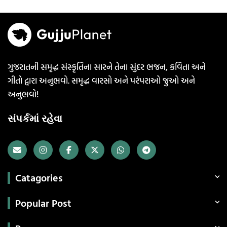
ગુજરાતની સમૃદ્ધ સંસ્કૃતિના સારને તેના સુંદર ભજન, કવિતા અને
ગીતો દ્વારા અનુભવો. સમૃદ્ધ વારસો અને પરંપરાઓ જુઓ અને
અનુભવો!
સંપર્કમાં રહેવા
Catagories
Popular Post