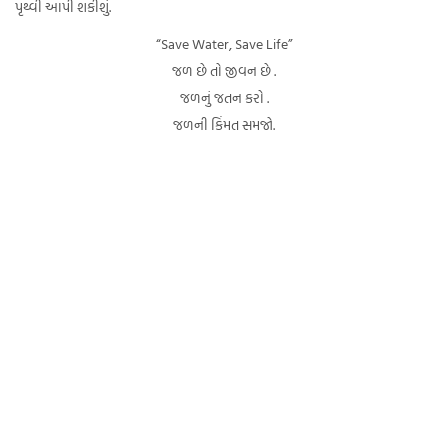
પૃથ્વી આપી શકીશું.
“Save Water, Save Life”
જળ છે તો જીવન છે .
જળનું જતન કરો .
જળની કિંમત સમજો.