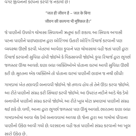
વગર જીવનની કલ્પના કરવી જ નકામી છે !
“जल ही जीवन है – जल के बिना
जीवन की कल्पना भी मुश्किल है।”
જે પાણીનો ઉપયોગ ચોમાસા સિવાયની ઋતુમાં કરી શકાય. આ સિવાય અગાસી
પરના પાણીને પાઇપલાઇન દ્વારા બોરિંગમાં ઉતારી બોરિંગ રિચાર્જ કરવાની પણ
વ્યવસ્થા ઊભી કરવી. ખેતરમાં આવેલા કૂવાને પણ ચોમાસામાં વહી જતાં પાણી દ્વારા
રિચાર્જ કરવાની સુવિધા હોવી જોઈએ કે વિકસાવવી જોઈએ. કૂવા રિચાર્જ દ્વારા ભૂગર્ભ
જળસ્તર ઊંચા આવશે. ઘણા બધા વ્યક્તિઓએ પોતાના ઘરમાં આવી સુવિધા ઊભી
કરી છે. સુરતના એક વ્યક્તિએ તો પોતાના ઘરમાં પાણીની લાઇન જ નથી લીધી!
ગામડામાં ખેત તલાવડી બનાવવી જોઈએ. જો તળાવ હોય તો તેને ઊંડા કરવા જોઈએ.
આ રીતે પાણીનો સંગ્રહ કરી સિંચાઇ કરવી જોઈએ. આ ઉપરાંત નદીને આડે ચેક ડેમો
બનાવીને પાણીનો સંગ્રહ કરવો જોઈએ. આ રીતે ખૂબ મોટા પ્રમાણમાં પાણીનો સંગ્રહ
થઈ શકે છે. વળી, આના દ્વારા ભૂગર્ભ જળસ્તર પણ ઊંચું આવશે. ભારતના ઘણા બધા
ગામડાઓમાં આવા ચેક ડેમો બનાવવામાં આવ્યા છે. જેના દ્વારા આ ગામોમાં પીવાના
પાણીનો ઉકેલ આવી ગયો છે. વરસાદના વહી જતાં પાણીનો સંગ્રહ કરવાનો આ ખૂબ
સારો ઉકેલ છે .