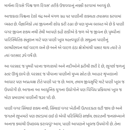
માર્ચના દિવસે ‘વિશ્વ જળ દિવસ’ તરીકે ઉજવવાનું નક્કી કરવામાં આવ્યું છે.
આજકાલ વિશ્વના દેશો ચંદ્ર અને મંગળ ગ્રહ પર પાણીની શક્યતા તપાસવા કરવામાં
વ્યસ્ત છે. વૈજ્ઞાનિકો ત્યાં જીવનની શોધ કરી રહ્યા છે પણ મુખ્ય બાબત એ છે કે પાણી
વગર જીવન શક્ય નથી તેથી આપણે કહી શકીએ કે જળ એ જ જીવન છે. પૃથ્વીનાં
પારિસ્થિતિક સંતુલન માટે પણ પાણી ખૂબ મહત્ત્વપૂર્ણ છે. સમુદ્રના પાણીનું
બાષ્પીભવન થઈ વાદળ બને છે અને એ વાદળ ઠંડા ક્ષેત્રોમાંથી પસાર થાય ત્યારે તે
ત્યાં વરસાદ રૂપે વર્ષે છે.
આ વરસાદ જ પૃથ્વી પરના જળાશયો અને નદીઓને ફરીથી ભરી દે છે, ભૂગર્ભ જળનું
સ્તર ઊચું લાવે છે. વરસાદ જ પીવાના પાણીનો મુખ્ય સ્રોત છે. આહાર શૃંખલાનો
આધાર પણ અપ્રત્યક્ષ રીતે પાણી પર જ છે. આમ, તમામ જીવસૃષ્ટિ માટે પાણી ખૂબ જ
ઉપયોગી છે. આજના આ આધુનિક યુગના ઉદ્યોગોને પણ વિવિધ પ્રક્રિયામાં ખૂબ જ
મોટા પ્રમાણમાં પાણીની જરૂર પડે છે.
પાણી વગર સિંચાઇ શક્ય નથી; સિંચાઇ વગર ખેતીની ઉત્પાદકતા ઘટી જાય છે અને
જગતને ભૂખમરો પણ ભરડામાં લઈ લે એવી પરિસ્થિતિ સર્જાય. ભારતની જનસંખ્યાને
અનાજ ક્યાંથી ઉપલબ્ધ કરાવવું? આમ, પાણી આપણને ખૂબજ ઉપયોગી છે. તેના