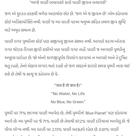
“આજે પાણી બચાવશો કાલે પાણી જીવન બચાવશે”
જળ એ કુદરત તરફથી મળેલ અણમોલ ભેટ છે. ‘જળ એ જ જીવન છે’-એમ કહેવામાં
કોઈ અતિશયોક્તિ નથી. પાણી જ આ ધરતી પરના મનુષ્ય સહિત તમામ જીવ સૃષ્ટિ
માટે અમૃત સમાન છે.
પાણી વગર પૃથ્વીના કોઈ પણ સજીવનું જીવન સંભવ નથી. આપણે કદાચ ખોરાક
વગર થોડાક દિવસ જીવી શકીએ પણ પાણી વગર નહીં. પાણી જ આપણી પૃથ્વીનું
અમૂલ્ય ધરોહર છે. જો એનો કાળજીપૂર્વક ઉપયોગ કરવામાં ન આવશે અને તે દૂષિત
થતું રહશે, તેનો બેફામ બગાડ થતો રહશે તો જળ સંકટને કારણે સમગ્ર પૃથ્વી નાશ થઈ
શકે છે તેથી જ સાચું જ કહેવાય છે કે-
“जल है तो कल है।”
“No Water, No Life
No Blue, No Green.”
પૃથ્વી પર 71% ભાગમાં પાણી આવેલ છે, તેથી પૃથ્વીને ‘Blue Planet’ પણ કહેવામાં
આવે છે. આ પૃથ્વી પર જે 71% પાણી છે તેમાથી 97.2% પાણી દરિયામાં આવેલું છે. જે
પીવા યોગ્ય નથી. આ ધરતી પર 2.15% પાણી બરફરૂપે રહેલ છે. 0.61% પાણી