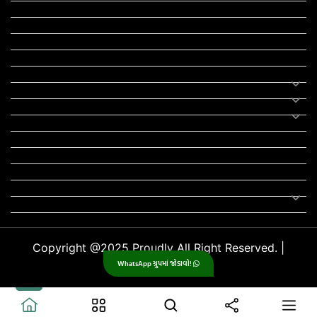
RTO
યોજના
રાજનીતિ
ફીફા
તહેવાર
સમાચાર
યોગા
મોટીવેશનલ સ્ટેટ્સ
સ્ટેટ્સ
ફન ઝોન
સોન્ગ
લિરિક્સ
Uncategorized
Copyright @2025 Proudly All Right Reserved. |
WhatsApp ગ્રુપમાં જોડાવો!
GujjuPlanet
.