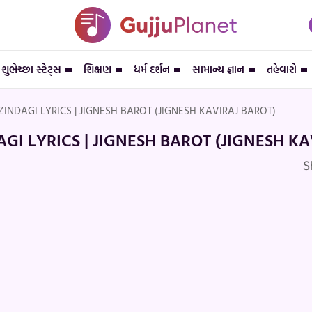
શુભેચ્છા સ્ટેટ્સ
શિક્ષણ
ધર્મ દર્શન
સામાન્ય જ્ઞાન
તહેવારો
ZINDAGI LYRICS | JIGNESH BAROT (JIGNESH KAVIRAJ BAROT)
GI LYRICS | JIGNESH BAROT (JIGNESH KA
S