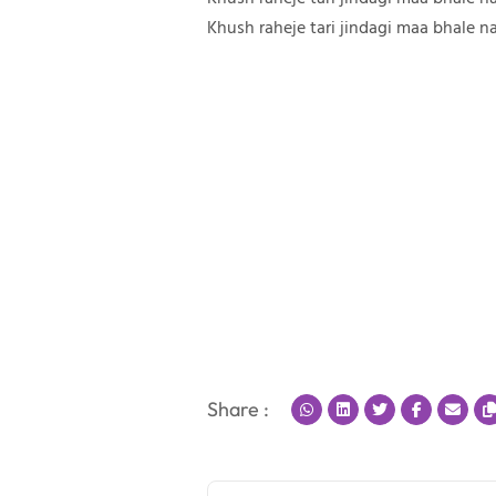
Khush raheje tari jindagi maa bhale n
Share :