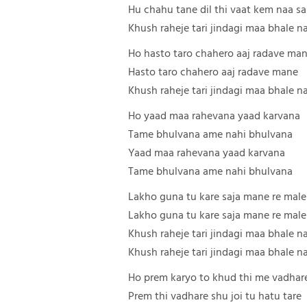
Hu chahu tane dil thi vaat kem naa s
Khush raheje tari jindagi maa bhale n
Ho hasto taro chahero aaj radave ma
Hasto taro chahero aaj radave mane
Khush raheje tari jindagi maa bhale n
Ho yaad maa rahevana yaad karvana
Tame bhulvana ame nahi bhulvana
Yaad maa rahevana yaad karvana
Tame bhulvana ame nahi bhulvana
Lakho guna tu kare saja mane re male
Lakho guna tu kare saja mane re male
Khush raheje tari jindagi maa bhale n
Khush raheje tari jindagi maa bhale n
Ho prem karyo to khud thi me vadhar
Prem thi vadhare shu joi tu hatu tare