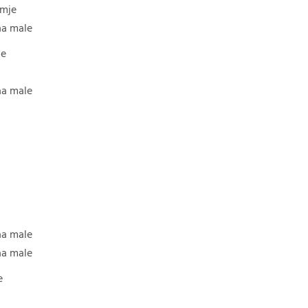
amje
aa male
ne
aa male
aa male
aa male
e