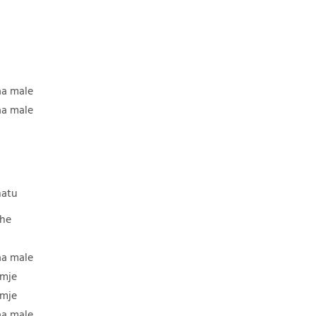
aa male
aa male
hatu
ahe
aa male
amje
amje
aa male