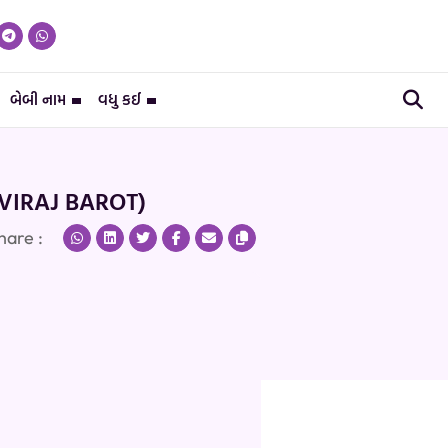
બેબી નામ
વધુ કઈ
VIRAJ BAROT)
hare :