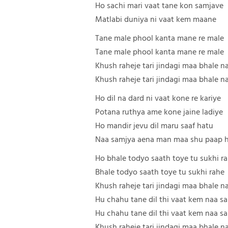
Ho sachi mari vaat tane kon samjave
Matlabi duniya ni vaat kem maane
Tane male phool kanta mane re male
Tane male phool kanta mane re male
Khush raheje tari jindagi maa bhale n
Khush raheje tari jindagi maa bhale n
Ho dil na dard ni vaat kone re kariye
Potana ruthya ame kone jaine ladiye
Ho mandir jevu dil maru saaf hatu
Naa samjya aena man maa shu paap 
Ho bhale todyo saath toye tu sukhi r
Bhale todyo saath toye tu sukhi rahe
Khush raheje tari jindagi maa bhale n
Hu chahu tane dil thi vaat kem naa s
Hu chahu tane dil thi vaat kem naa s
Khush raheje tari jindagi maa bhale n