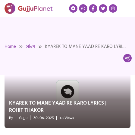
Skip
to
content
Home
KYAREK TO MANE YAAD RE KARO LYRICS
સોન્ગ
| ROHIT THAKOR
KYAREK TO MANE YAAD RE KARO LYRICS |
ROHIT THAKOR
133
By
Gujju
30-06-2023
Views