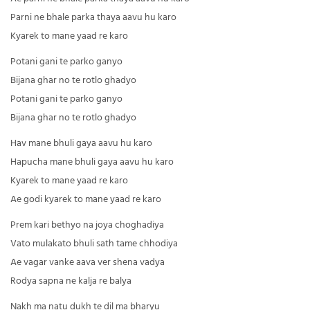
Parni ne bhale parka thaya aavu hu karo
Kyarek to mane yaad re karo
Potani gani te parko ganyo
Bijana ghar no te rotlo ghadyo
Potani gani te parko ganyo
Bijana ghar no te rotlo ghadyo
Hav mane bhuli gaya aavu hu karo
Hapucha mane bhuli gaya aavu hu karo
Kyarek to mane yaad re karo
Ae godi kyarek to mane yaad re karo
Prem kari bethyo na joya choghadiya
Vato mulakato bhuli sath tame chhodiya
Ae vagar vanke aava ver shena vadya
Rodya sapna ne kalja re balya
Nakh ma natu dukh te dil ma bharyu