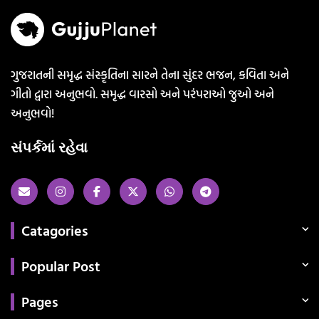
ગુજરાતની સમૃદ્ધ સંસ્કૃતિના સારને તેના સુંદર ભજન, કવિતા અને
ગીતો દ્વારા અનુભવો. સમૃદ્ધ વારસો અને પરંપરાઓ જુઓ અને
અનુભવો!
સંપર્કમાં રહેવા
Catagories
Popular Post
Pages