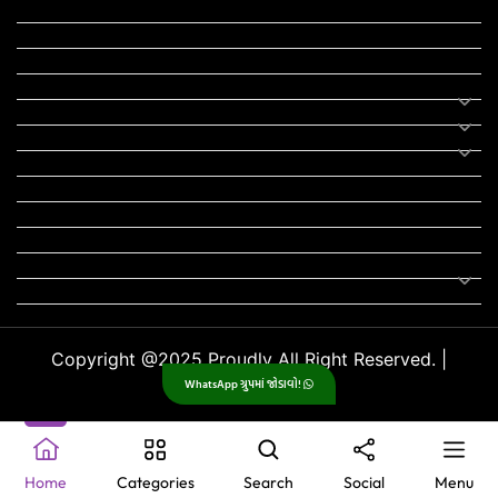
યોજના
રાજનીતિ
ફીફા
તહેવાર
સમાચાર
યોગા
મોટીવેશનલ સ્ટેટ્સ
સ્ટેટ્સ
ફન ઝોન
સોન્ગ
લિરિક્સ
Uncategorized
Copyright @2025 Proudly All Right Reserved. |
WhatsApp ગ્રુપમાં જોડાવો!
GujjuPlanet
.
Home
Categories
Search
Social
Menu