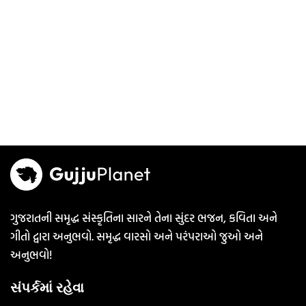
ગુજરાતની સમૃદ્ધ સંસ્કૃતિના સારને તેના સુંદર ભજન, કવિતા અને
ગીતો દ્વારા અનુભવો. સમૃદ્ધ વારસો અને પરંપરાઓ જુઓ અને
અનુભવો!
સંપર્કમાં રહેવા