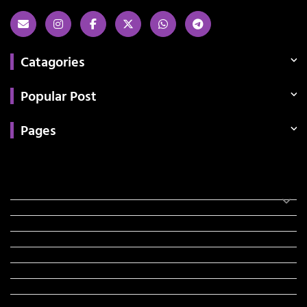
Catagories
Popular Post
Pages
Categories
સરકારી માહિતી
રંગોળી
ધર્મ દર્શન
ટેકનોલોજી
હિસ્ટ્રી
મહાપુરુષો
સરકારી નોકરી
સુવિચારો