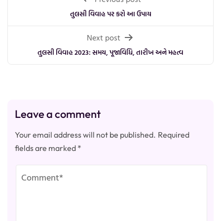
navigation
તુલસી વિવાહ પર કરો આ ઉપાય
Next post
તુલસી વિવાહ 2023: સમય, પૂજાવિધિ, તારીખ અને મહત્વ
Leave a comment
Your email address will not be published.
Required
fields are marked
*