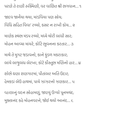
પરણે તે રાણી રુક્મિણી, વર વાંછિત શ્રી ભગવાન… ૧
જાદવ જાનૈયા થયા, માંડવિયા પણ સોય;
વિધિ સહિત વિવા’ રચ્યો, કસર ન રાખી કોય… ૨
માણેક સ્થંભ મંડપ રચ્યો, મધ્યે ચોરી બાંધી સાર;
મોહન આવ્યા માંયરે, કોટિ ભુવનના કરતાર… ૩
માથે તે મુગટ જડાવનો, કાને કુંડળ મકરાકાર;
બાંયે બાજુબંધ બેરખા, કોટે કૌસ્તુભ મણિનો હાર… ૪
શોભે ઘણા શણગારમાં, પીતાંબર અતિ ઉદાર;
હેમકડાં બેઉ હાથમાં, પાયે ઝાંઝરનો ઝણકાર… ૫
વ્હાલાનું વદન સોહામણું, જાણ્યું ઉગ્યો પૂનમચંદ;
મુક્તાનંદ કહે મોહનવરને, જોઈ થયો આનંદ… ૬