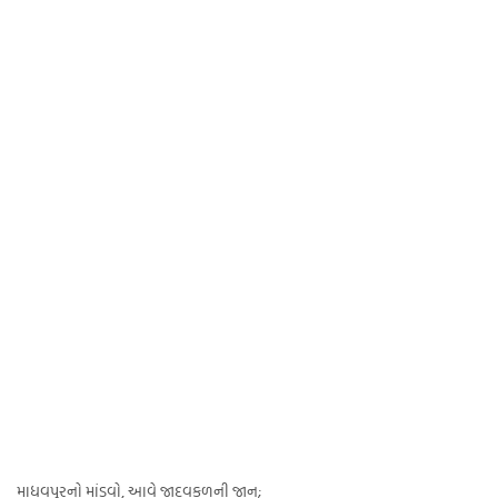
માધવપુરનો માંડવો, આવે જાદવકુળની જાન;