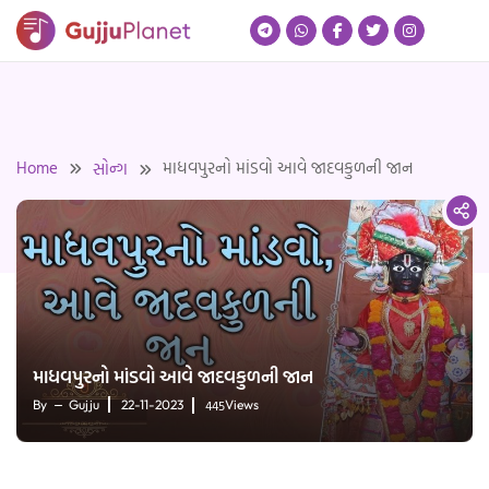
Skip
to
content
Home
માધવપુરનો માંડવો આવે જાદવકુળની જાન
સોન્ગ
માધવપુરનો માંડવો આવે જાદવકુળની જાન
445
By
Gujju
22-11-2023
Views