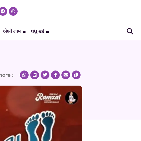
બેબી નામ
વધુ કઈ
hare :