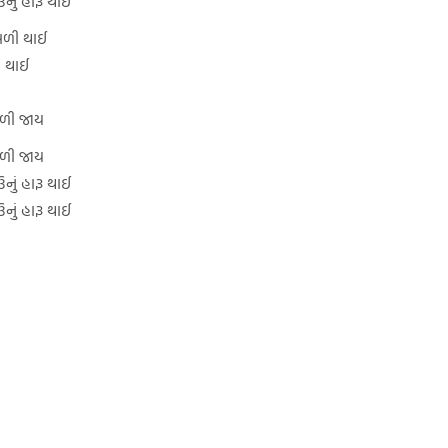
ઉનું હારૂ થાઈ
વળી થાઈ
 થાઈ
મળી જાય
મળી જાય
ઉનું હારૂ થાઈ
ઉનું હારૂ થાઈ