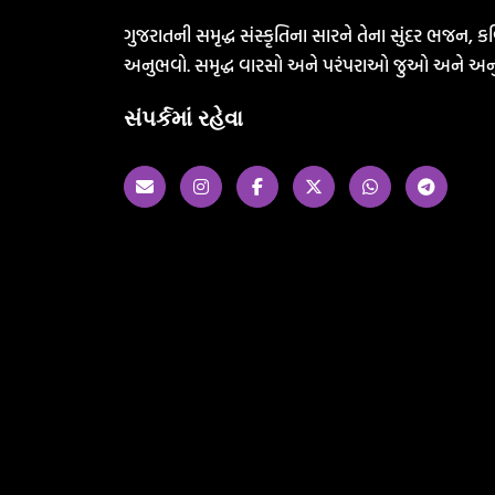
ગુજરાતની સમૃદ્ધ સંસ્કૃતિના સારને તેના સુંદર ભજન, કવ
અનુભવો. સમૃદ્ધ વારસો અને પરંપરાઓ જુઓ અને અન
સંપર્કમાં રહેવા