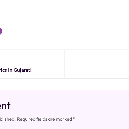
cs in Gujarati
ent
blished.
Required fields are marked
*