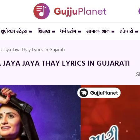
શુભેચ્છા સ્ટેટ્સ
શિક્ષણ
ધર્મ દર્શન
સામાન્ય જ્ઞાન
તહેવારો
Jaya Jaya Thay Lyrics in Gujarati
JAYA JAYA THAY LYRICS IN GUJARATI
S