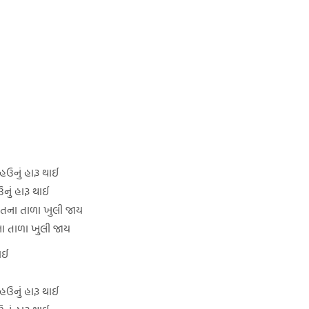
ં હઉનું હારૂ થાઈ
ઉનું હારૂ થાઈ
્મતના તાળા ખુલી જાય
ના તાળા ખુલી જાય
ાઈ
ં હઉનું હારૂ થાઈ