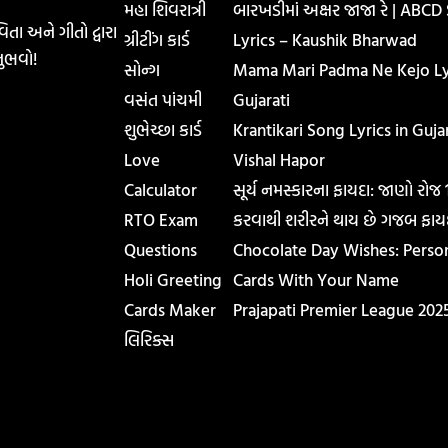
મહા શિવરાત્રી
બારખડીમાં અક્ષર જાજા રે | ABCD
િતા અને ગીતો દ્વારા
ગ્રીટીંગ કાર્ડ
Lyrics – Kaushik Bharwad
ુભવો!
સોન્ગ
Mama Mari Padma Ne Kejo Lyr
વસંત પાંચમી
Gujarati
શુભેચ્છા કાર્ડ
Krantikari Song Lyrics in Gujar
Love
Vishal Hapor
Calculator
સૂર્ય નમસ્કારના ફાયદા: જાણો રોજ
RTO Exam
કરવાથી શરીરને થાય છે ગજબ ફાય
Questions
Chocolate Day Wishes: Perso
Holi Greeting
Cards With Your Name
Cards Maker
Prajapati Premier League 202
લિરિક્સ