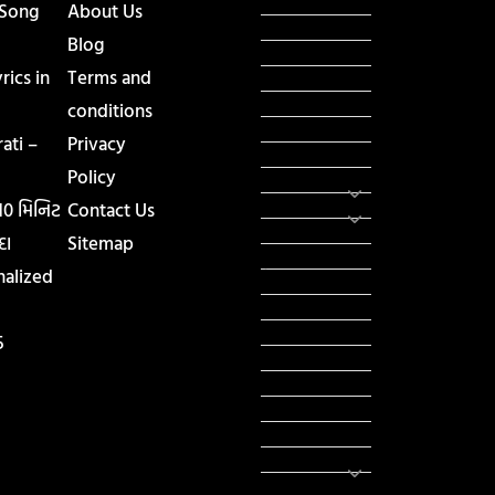
ધર્મ દર્શન
 Song
About Us
ટેકનોલોજી
Blog
હિસ્ટ્રી
ics in
Terms and
મહાપુરુષો
સરકારી નોકરી
conditions
સુવિચારો
ati –
Privacy
અભ્યાસ સામગ્રી
Policy
શિક્ષણ
વાર્તા
 10 મિનિટ
Contact Us
IPL
દા
Sitemap
ટુરિઝમ
nalized
રેસિપી
આરોગ્ય
લાઈફ સ્ટાઇલ
5
RTO
યોજના
રાજનીતિ
ફીફા
તહેવાર
સમાચાર