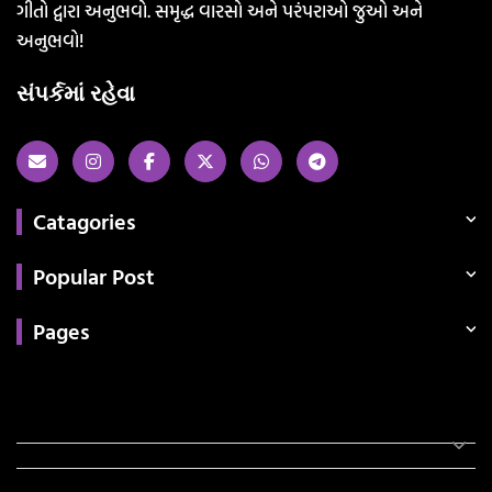
ગીતો દ્વારા અનુભવો. સમૃદ્ધ વારસો અને પરંપરાઓ જુઓ અને
અનુભવો!
સંપર્કમાં રહેવા
Catagories
Popular Post
Pages
Categories
સરકારી માહિતી
રંગોળી
ધર્મ દર્શન