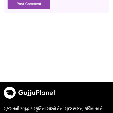
ગુજરાતની સમૃદ્ધ સંસ્કૃતિના સારને તેના સુંદર ભજન, કવિતા અને