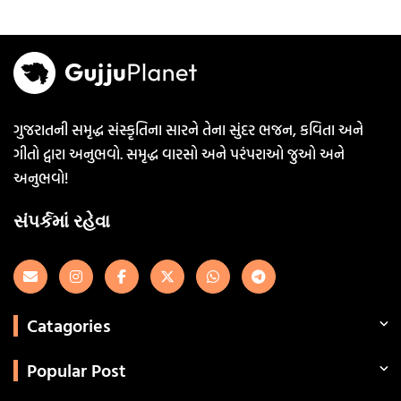
ગુજરાતની સમૃદ્ધ સંસ્કૃતિના સારને તેના સુંદર ભજન, કવિતા અને
ગીતો દ્વારા અનુભવો. સમૃદ્ધ વારસો અને પરંપરાઓ જુઓ અને
અનુભવો!
સંપર્કમાં રહેવા
Catagories
Popular Post