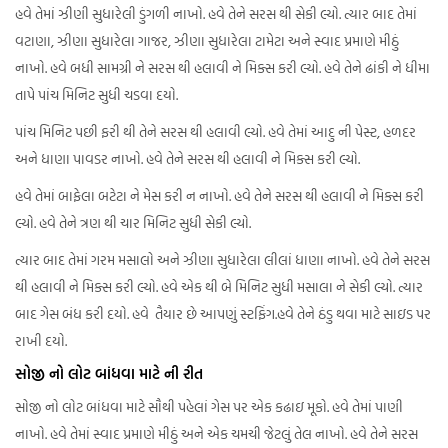
હવે તેમાં ઝીણી સુધારેલી ડુંગળી નાખો. હવે તેને સરસ થી સેકી લ્યો. ત્યાર બાદ તેમાં
વટાણા, ઝીણા સુધારેલા ગાજર, ઝીણા સુધારેલા ટામેટા અને સ્વાદ પ્રમાણે મીઠું
નાખો. હવે બધી સામગ્રી ને સરસ થી હલાવી ને મિક્સ કરી લ્યો. હવે તેને ઢાંકી ને ધીમા
તાપે પાંચ મિનિટ સુધી ચડવા દયો.
પાંચ મિનિટ પછી ફરી થી તેને સરસ થી હલાવી લ્યો. હવે તેમાં આદુ ની પેસ્ટ, હળદર
અને ધાણા પાવડર નાખો. હવે તેને સરસ થી હલાવી ને મિક્સ કરી લ્યો.
હવે તેમાં બાફેલા બટેટા ને મેસ કરી ન નાખો. હવે તેને સરસ થી હલાવી ને મિક્સ કરી
લ્યો. હવે તેને ત્રણ થી ચાર મિનિટ સુધી સેકી લ્યો.
ત્યાર બાદ તેમાં ગરમ મસાલો અને ઝીણા સુધારેલા લીલાં ધાણા નાખો. હવે તેને સરસ
થી હલાવી ને મિક્સ કરી લ્યો. હવે એક થી બે મિનિટ સુધી મસાલા ને સેકી લ્યો. ત્યાર
બાદ ગેસ બંધ કરી દયો. હવે તૈયાર છે આપણું સ્ટફિંગ.હવે તેને ઠંડુ થવા માટે સાઇડ પર
રાખી દયો.
સોજી નો લોટ બાંધવા માટે ની રીત
સોજી નો લોટ બાંધવા માટે સૌથી પહેલાં ગેસ પર એક કઢાઇ મૂકો. હવે તેમાં પાણી
નાખો. હવે તેમાં સ્વાદ પ્રમાણે મીઠું અને એક ચમચી જેટલું તેલ નાખો. હવે તેને સરસ