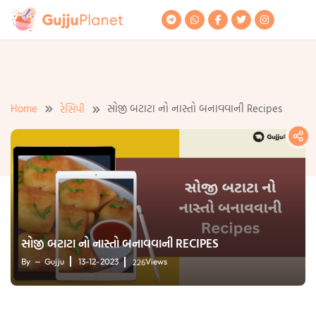
Skip
to
content
Home
સોજી બટાટા નો નાસ્તો બનાવવાની Recipes
રેસિપી
સોજી બટાટા નો નાસ્તો બનાવવાની RECIPES
226
By
Gujju
13-12-2023
Views