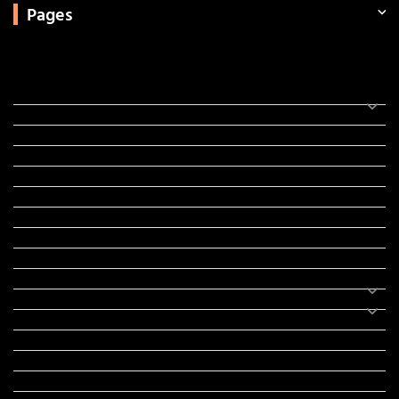
Pages
Categories
સરકારી માહિતી
રંગોળી
ધર્મ દર્શન
ટેકનોલોજી
હિસ્ટ્રી
મહાપુરુષો
સરકારી નોકરી
સુવિચારો
અભ્યાસ સામગ્રી
શિક્ષણ
વાર્તા
IPL
ટુરિઝમ
રેસિપી
આરોગ્ય