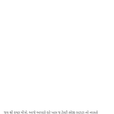
જય શ્રી કૃષ્ણ મીત્રો, આજે આપણે ઘરે ખુબ જ ટેસ્ટી સોજી બટાટા નો નાસ્તો