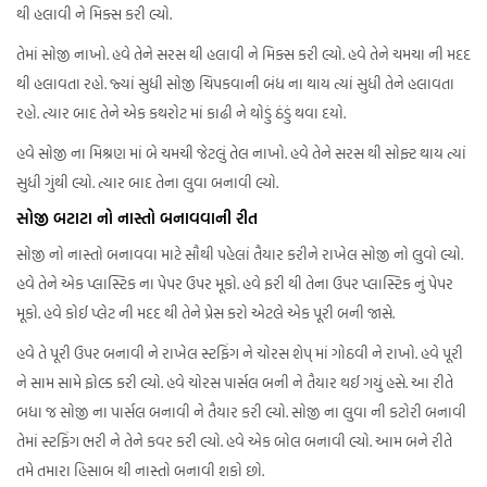
થી હલાવી ને મિક્સ કરી લ્યો.
તેમાં સોજી નાખો. હવે તેને સરસ થી હલાવી ને મિક્સ કરી લ્યો. હવે તેને ચમચા ની મદદ
થી હલાવતા રહો. જ્યાં સુધી સોજી ચિપકવાની બંધ ના થાય ત્યાં સુધી તેને હલાવતા
રહો. ત્યાર બાદ તેને એક કથરોટ માં કાઢી ને થોડું ઠંડું થવા દયો.
હવે સોજી ના મિશ્રણ માં બે ચમચી જેટલું તેલ નાખો. હવે તેને સરસ થી સોફ્ટ થાય ત્યાં
સુધી ગુંથી લ્યો. ત્યાર બાદ તેના લુવા બનાવી લ્યો.
સોજી બટાટા નો નાસ્તો બનાવવાની રીત
સોજી નો નાસ્તો બનાવવા માટે સૌથી પહેલાં તૈયાર કરીને રાખેલ સોજી નો લુવો લ્યો.
હવે તેને એક પ્લાસ્ટિક ના પેપર ઉપર મૂકો. હવે ફરી થી તેના ઉપર પ્લાસ્ટિક નું પેપર
મૂકો. હવે કોઈ પ્લેટ ની મદદ થી તેને પ્રેસ કરો એટલે એક પૂરી બની જાસે.
હવે તે પૂરી ઉપર બનાવી ને રાખેલ સ્ટફિંગ ને ચોરસ શેપ્ માં ગોઠવી ને રાખો. હવે પૂરી
ને સામ સામે ફોલ્ડ કરી લ્યો. હવે ચોરસ પાર્સલ બની ને તૈયાર થઈ ગયું હસે. આ રીતે
બધા જ સોજી ના પાર્સલ બનાવી ને તૈયાર કરી લ્યો. સોજી ના લુવા ની કટોરી બનાવી
તેમાં સ્ટફિંગ ભરી ને તેને કવર કરી લ્યો. હવે એક બોલ બનાવી લ્યો. આમ બને રીતે
તમે તમારા હિસાબ થી નાસ્તો બનાવી શકો છો.