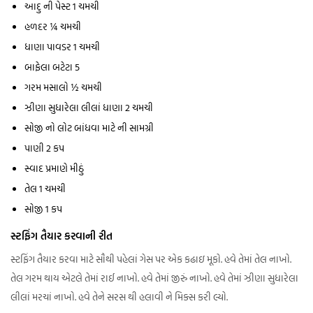
આદુ ની પેસ્ટ 1 ચમચી
હળદર ¼ ચમચી
ધાણા પાવડર 1 ચમચી
બાફેલા બટેટા 5
ગરમ મસાલો ½ ચમચી
ઝીણા સુધારેલા લીલાં ધાણા 2 ચમચી
સોજી નો લોટ બાંધવા માટે ની સામગ્રી
પાણી 2 કપ
સ્વાદ પ્રમાણે મીઠું
તેલ 1 ચમચી
સોજી 1 કપ
સ્ટફિંગ તૈયાર કરવાની રીત
સ્ટફિંગ તૈયાર કરવા માટે સૌથી પહેલાં ગેસ પર એક કઢાઇ મૂકો. હવે તેમાં તેલ નાખો.
તેલ ગરમ થાય એટલે તેમાં રાઈ નાખો. હવે તેમાં જીરું નાખો. હવે તેમાં ઝીણા સુધારેલા
લીલાં મરચાં નાખો. હવે તેને સરસ થી હલાવી ને મિક્સ કરી લ્યો.