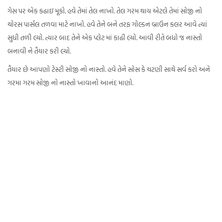
ગેસ પર એક કઢાઇ મૂકો. હવે તેમાં તેલ નાખો. તેલ ગરમ થાય એટલે તેમાં સોજી નો
ચોરસ પાર્સલ તળવા માટે નાખો. હવે તેને બને તરફ ગોલ્ડન બ્રાઉન કલર આવે ત્યાં
સુધી તળી લ્યો. ત્યાર બાદ તેને એક પ્લેટ માં કાઢી લ્યો. આવી રીતે બધો જ નાસ્તો
બનાવી ને તૈયાર કરી લ્યો.
તૈયાર છે આપણો ટેસ્ટી સોજી નો નાસ્તો. હવે તેને સોસ કે ચટણી સાથે સર્વ કરો અને
ગરમા ગરમ સોજી નો નાસ્તો ખાવાનો આનંદ માણો.