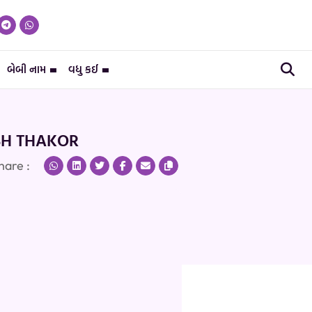
બેબી નામ
વધુ કઈ
SH THAKOR
hare :