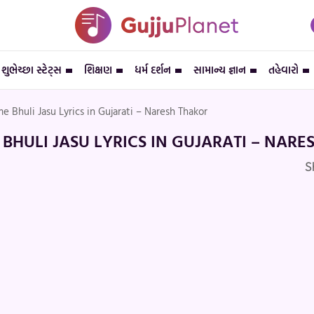
શુભેચ્છા સ્ટેટ્સ
શિક્ષણ
ધર્મ દર્શન
સામાન્ય જ્ઞાન
તહેવારો
 Bhuli Jasu Lyrics in Gujarati – Naresh Thakor
BHULI JASU LYRICS IN GUJARATI – NARE
S