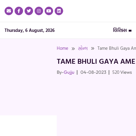
Skip
to
content
Thursday, 6 August, 2026
લિરિક્સ
Home
Tame Bhuli Gaya Ame
સોન્ગ
TAME BHULI GAYA AME 
520
By-
Gujju
04-08-2023
Views