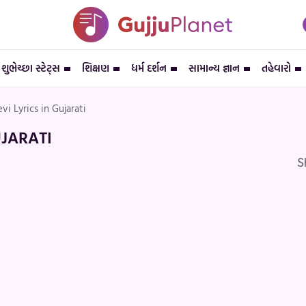
શુભેચ્છા સ્ટેટ્સ
શિક્ષણ
ધર્મ દર્શન
સામાન્ય જ્ઞાન
તહેવારો
i Lyrics in Gujarati
UJARATI
S