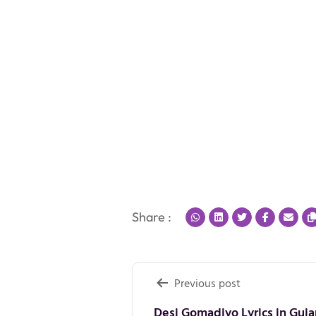
Share :
Post
Previous post
Desi Gomadiyo Lyrics in Guja