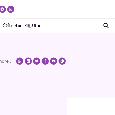
બેબી નામ
વધુ કઈ
hare :