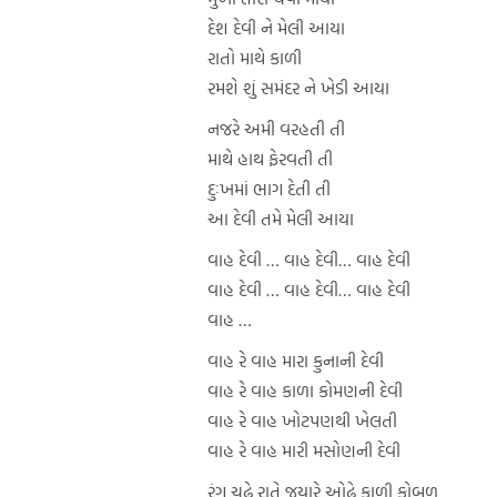
દેશ દેવી ને મેલી આયા
રાતો માથે કાળી
રમશે શું સમંદર ને ખેડી આયા
નજરે અમી વરહતી તી
માથે હાથ ફેરવતી તી
દુઃખમાં ભાગ દેતી તી
આ દેવી તમે મેલી આયા
વાહ દેવી … વાહ દેવી… વાહ દેવી
વાહ દેવી … વાહ દેવી… વાહ દેવી
વાહ …
વાહ રે વાહ મારા કુનાની દેવી
વાહ રે વાહ કાળા કોમણની દેવી
વાહ રે વાહ ખોટપણથી ખેલતી
વાહ રે વાહ મારી મસોણની દેવી
રંગ ચઢે રાતે જયારે ઓઢે કાળી કોબળ