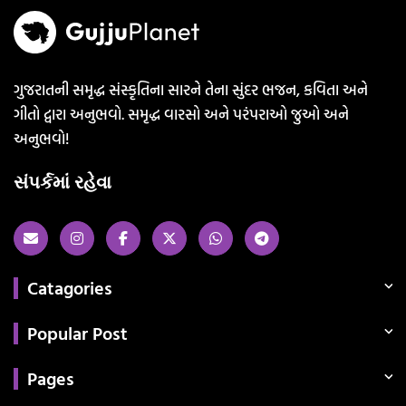
ગુજરાતની સમૃદ્ધ સંસ્કૃતિના સારને તેના સુંદર ભજન, કવિતા અને
ગીતો દ્વારા અનુભવો. સમૃદ્ધ વારસો અને પરંપરાઓ જુઓ અને
અનુભવો!
સંપર્કમાં રહેવા
Catagories
Popular Post
Pages