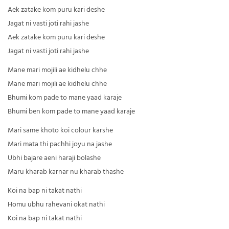
Aek zatake kom puru kari deshe
Jagat ni vasti joti rahi jashe
Aek zatake kom puru kari deshe
Jagat ni vasti joti rahi jashe
Mane mari mojili ae kidhelu chhe
Mane mari mojili ae kidhelu chhe
Bhumi kom pade to mane yaad karaje
Bhumi ben kom pade to mane yaad karaje
Mari same khoto koi colour karshe
Mari mata thi pachhi joyu na jashe
Ubhi bajare aeni haraji bolashe
Maru kharab karnar nu kharab thashe
Koi na bap ni takat nathi
Homu ubhu rahevani okat nathi
Koi na bap ni takat nathi