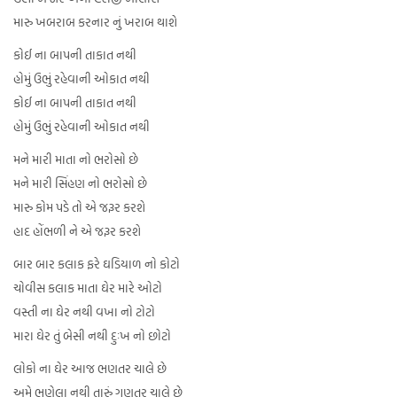
મારુ ખબરાબ કરનાર નું ખરાબ થાશે
કોઈ ના બાપની તાકાત નથી
હોમું ઉભું રહેવાની ઓકાત નથી
કોઈ ના બાપની તાકાત નથી
હોમું ઉભું રહેવાની ઓકાત નથી
મને મારી માતા નો ભરોસો છે
મને મારી સિંહણ નો ભરોસો છે
મારુ કોમ પડે તો એ જરૂર કરશે
હાદ હોંભળી ને એ જરૂર કરશે
બાર બાર કલાક ફરે ઘડિયાળ નો કોટો
ચોવીસ કલાક માતા ઘેર મારે ઓટો
વસ્તી ના ઘેર નથી વખા નો ટોટો
મારા ઘેર તું બેસી નથી દુઃખ નો છોટો
લોકો ના ઘેર આજ ભણતર ચાલે છે
અમે ભણેલા નથી તારું ગણતર ચાલે છે