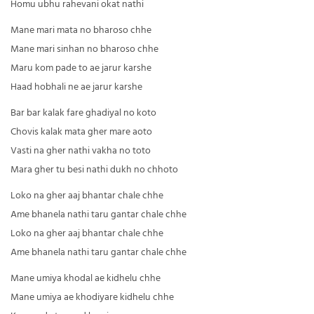
Homu ubhu rahevani okat nathi
Mane mari mata no bharoso chhe
Mane mari sinhan no bharoso chhe
Maru kom pade to ae jarur karshe
Haad hobhali ne ae jarur karshe
Bar bar kalak fare ghadiyal no koto
Chovis kalak mata gher mare aoto
Vasti na gher nathi vakha no toto
Mara gher tu besi nathi dukh no chhoto
Loko na gher aaj bhantar chale chhe
Ame bhanela nathi taru gantar chale chhe
Loko na gher aaj bhantar chale chhe
Ame bhanela nathi taru gantar chale chhe
Mane umiya khodal ae kidhelu chhe
Mane umiya ae khodiyare kidhelu chhe