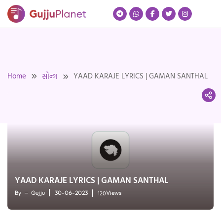
Skip
to
content
Home
YAAD KARAJE LYRICS | GAMAN SANTHAL
સોન્ગ
YAAD KARAJE LYRICS | GAMAN SANTHAL
120
By
Gujju
30-06-2023
Views