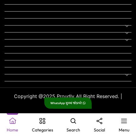
યોજના
રાજનીતિ
ફીફા
તહેવાર
સમાચાર
યોગા
મોટીવેશનલ સ્ટેટ્સ
સ્ટેટ્સ
ફન ઝોન
સોન્ગ
લિરિક્સ
Uncategorized
Copyright @2025 Proudly All Right Reserved. |
WhatsApp ગ્રુપમાં જોડાવો!
GujjuPlanet
.
Home
Categories
Search
Social
Menu