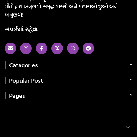
ગીતો દ્વારા અનુભવો. સમૃદ્ધ વારસો અને પરંપરાઓ જુઓ અને
અનુભવો!
સંપર્કમાં રહેવા
Catagories
Popular Post
Pages
Categories
સરકારી માહિતી
રંગોળી