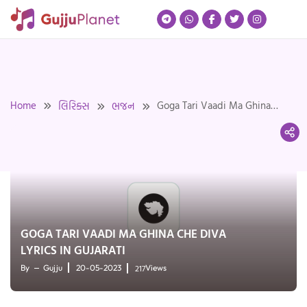
Skip
to
content
Home
Goga Tari Vaadi Ma Ghina
લિરિક્સ
ભજન
Che Diva Lyrics in Gujarati
GOGA TARI VAADI MA GHINA CHE DIVA
LYRICS IN GUJARATI
217
By
Gujju
20-05-2023
Views