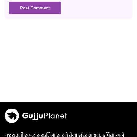
ગુજરાતની સમૃદ્ધ સંસ્કૃતિના સારને તેના સુંદર ભજન, કવિતા અને