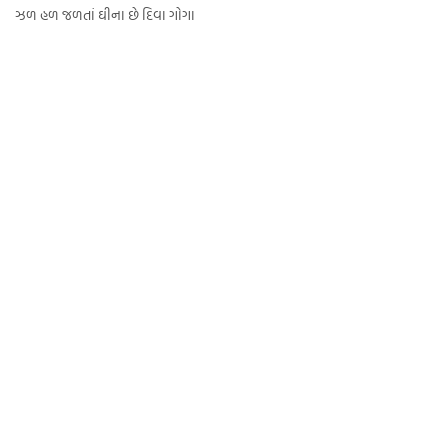
ઝળ હળ જળતાં ઘીના છે દિવા ગોગા