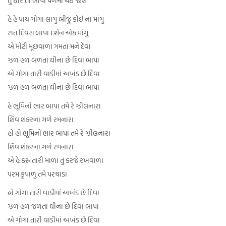
તું ધારે તો બાપા પળમાં થઇ જાશે
હે હે પાય ગોગા લાગુ બીજું કોઈ ના માંગુ
રાત દિવસ બાપા દર્શન એક માંગુ
એ મોટી મૂછવાળા ગમતા મને દેવા
ઝળ હળ બળતા ઘીના છે દિવા બાપા
એ ગોગા તારી વાડીમાં અખંડ છે દિવા
ઝળ હળ બળતા ઘીના છે દિવા બાપા
હે ભૂમિનો ભાર બાપા તમે રે ઝીલનારા
શિવ શંકરના ગળે રમનારા
હો હો ભૂમિનો ભાર બાપા તમે રે ઝીલનારા
શિવ શંકરના ગળે રમનારા
એ હે કરું તારી માળા તું કરજે રખવાળા
પરમ કૃપાળુ તમે પરચાડા
હો ગોગા તારી વાડીમાં અખંડ છે દિવા
ઝળ હળ જળતાં ઘીના છે દિવા બાપા
એ ગોગા તારી વાડીમાં અખંડ છે દિવા