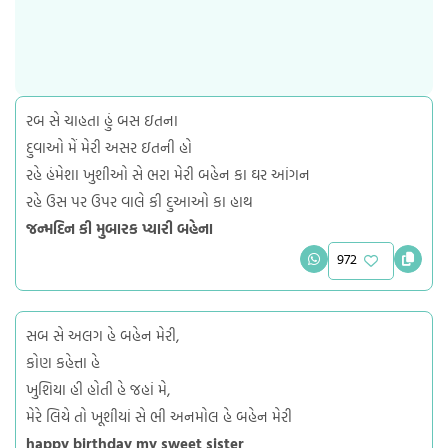
રબ સે ચાહતા હું બસ ઇતના
દુવાઓ મેં મેરી અસર ઇતની હો
રહે હંમેશા ખુશીઓ સે ભરા મેરી બહેન કા ઘર આંગન
રહે ઉસ પર ઉપર વાલે કી દુઆઓ કા હાથ
જન્મદિન કી મુબારક પ્યારી બહેના
972
સબ સે અલગ હે બહેન મેરી,
કોણ કહેત્તા હે
ખુશિયા હી હોતી હે જહાં મે,
મેરે લિયે તો ખૂશીયાં સે ભી અનમોલ હે બહેન મેરી
happy birthday my sweet sister