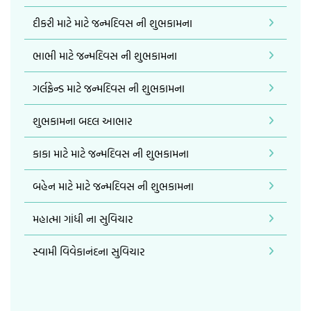
દીકરી માટે માટે જન્મદિવસ ની શુભકામના
ભાભી માટે જન્મદિવસ ની શુભકામના
ગર્લફ્રેન્ડ માટે જન્મદિવસ ની શુભકામના
શુભકામના બદલ આભાર
કાકા માટે માટે જન્મદિવસ ની શુભકામના
બહેન માટે માટે જન્મદિવસ ની શુભકામના
મહાત્મા ગાંધી ના સુવિચાર
સ્વામી વિવેકાનંદના સુવિચાર