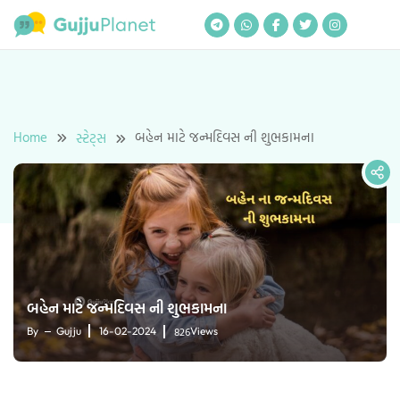
Skip
to
content
Home
બહેન માટે જન્મદિવસ ની શુભકામના
સ્ટેટ્સ
બહેન માટે જન્મદિવસ ની શુભકામના
826
By
Gujju
16-02-2024
Views