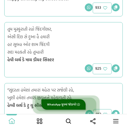
933
તુમ મુસ્કુરાતી રહો જિંદગીભર,
એસી દિલ સે દુઆ હૈ હમારી
હર સુબહ ઓર શામ જિંદગી
સદા મહકતી રહે તુમ્હારી
હેપી બર્થ ડે માય ડીયર સિસ્ટર
925
“સુંદરતા હંમેશાં તમારાં ચહેરા પર સજેલી રહે,
ખુશી હંમેશાં તમારાં જીવનને મહેકાવતી રહે.
હેપ્પી બર્થ ડે ટુ યુ સીસ્ટર”
WhatsApp ગ્રુપમાં જોડાવો!
912