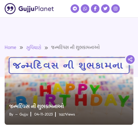
Skip
to
content
Home
જન્મદિવસ ની શુભકામનાઓ
સુવિચારો
જન્મદિવસ ની શુભકામનાઓ
1687
By
Gujju
04-11-2023
Views