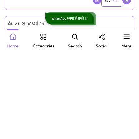
WhatsApp ગ્રુપમાં જોડાવો!
હેમ તમારા હૃદયમાં રહો
અમે આકાશમાંથી સંદેશ મોકલ્યો છે
તમારો જન્મદિવસ ખુબ ખુશીઓ લાવ્યો
Home
Categories
Search
Social
Menu
હેપી જન્મદિવસ મારા પ્રેમ
933
જન્મદિવસની શુભેચ્છા મારા કિંમતી પુત્ર તમે આજે, કાલે અને હંમેશાં
પ્રેમભર્યા રહો
926
જન્મ દિવસ ની શુભેચ્છા . આખું વર્ષ તન, મન અને ધન થી સારું રહે નવું
વર્ષ સારુ નીવડે એવી ભગવાનને પ્રાર્થના સાથે જન્મ દિવસ ની ઘણી ઘણી