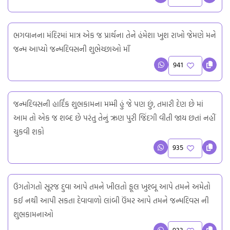
ભગવાનના મંદિરમાં માત્ર એક જ પ્રાર્થના તેને હંમેશા ખુશ રાખો જેમણે મને
જન્મ આપ્યો જન્મદિવસની શુભેચ્છાઓ માઁ
941
જન્મદિવસની હાર્દિક શુભકામના મમ્મી હું જે પણ છું, તમારી દેણ છે માં
આમ તો એક જ શબ્દ છે પરંતુ તેનું ઋણ પુરી જિંદગી વીતી જાય છતાં નહીં
ચુકવી શકો
935
ઉગતોગતો સૂરજ દુવા આપે તમને ખીલતો ફૂલ ખુશ્બૂ આપે તમને અમેતો
કઈ નથી આપી સકતા દેવાવાળો લાંબી ઉંમર આપે તમને જન્મદિવસ ની
શુભકામનાઓ
933