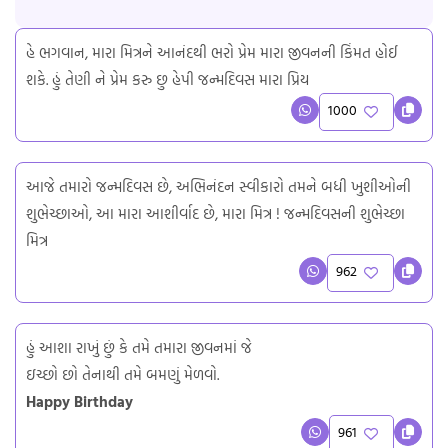
હે ભગવાન, મારા મિત્રને આનંદથી ભરો પ્રેમ મારા જીવનની કિંમત હોઈ
શકે. હું તેણી ને પ્રેમ કરુ છુ હેપી જન્મદિવસ મારા પ્રિય
1000
આજે તમારો જન્મદિવસ છે, અભિનંદન સ્વીકારો તમને બધી ખુશીઓની
શુભેચ્છાઓ, આ મારા આશીર્વાદ છે, મારા મિત્ર ! જન્મદિવસની શુભેચ્છા
મિત્ર
962
હું આશા રાખું છું કે તમે તમારા જીવનમાં જે
ઇચ્છો છો તેનાથી તમે બમણું મેળવો.
Happy Birthday
961