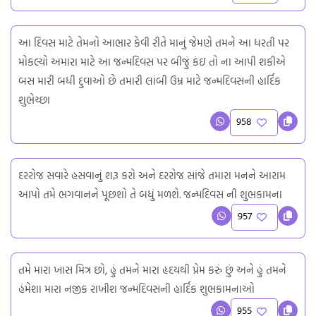
આ દિવસ માટે તેમનો આભાર કેવી રીતે માનું જેમણે તમને આ ધરતી પર
મોકલ્યો અમારા માટે આ જન્મદિવસ પર બીજું કંઇ તો ના આપી શકીએ
બસ મારી બધી દુવાઓ છે તમારી લાંબી ઉમ્ર માટે જન્મદિવસની હાર્દિક
શુભેચ્છા
958
દરરોજ સવારે હસવાનું શરૂ કરો અને દરરોજ સાંજે તમારા મનને આરામ
આપો તમે ભગવાનને પૂછશો તે બધું મળશે. જન્મદિવસ ની શુભકામના
957
તમે મારા ખાસ મિત્ર છો, હું તમને મારા હૃદયથી પ્રેમ કરું છું અને હું તમને
હંમેશા મારા નજીક રાખીશ જન્મદિવસની હાર્દિક શુભકામનાઓ
955